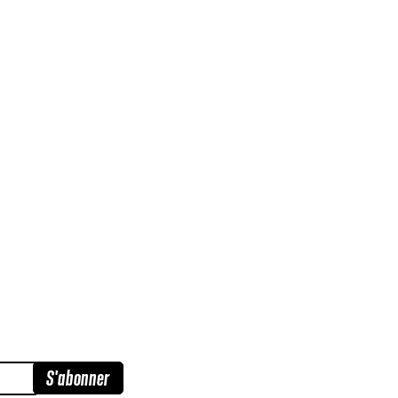
Instagram
 suivre nos
LinkedIn
YouTube
S'abonner
Facebook