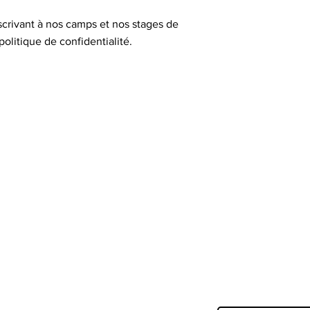
nscrivant à nos camps et nos stages de
olitique de confidentialité.
Liens rapides
Suivre
Termes et conditions
Abonnez-vous pour
aventures
Politique de cookies
Mentions légales
Email