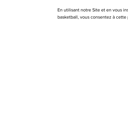
En utilisant notre Site et en vous i
basketball, vous consentez à cette p
Hardwork Association
ALWAYS PAYS OFF
Contact
Mail :
contact@hardwork-association.fr
Adresse :
150 Chemin du Baria, 40465 Laluque