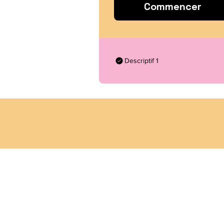
Commencer
Descriptif 1
Hardwork Association
ALWAYS PAYS OFF