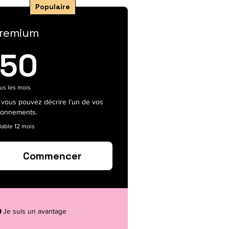
Populaire
remium
50€
50
us les mois
i vous pouvez décrire l’un de vos
onnements.
lable 12 mois
Commencer
Je suis un avantage