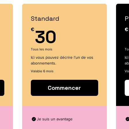
Standard
P
30€
€
30
€
Tous les mois
To
Ici vous pouvez décrire l’un de vos
Ic
abonnements.
ab
Valable 6 mois
Va
Commencer
Je suis un avantage