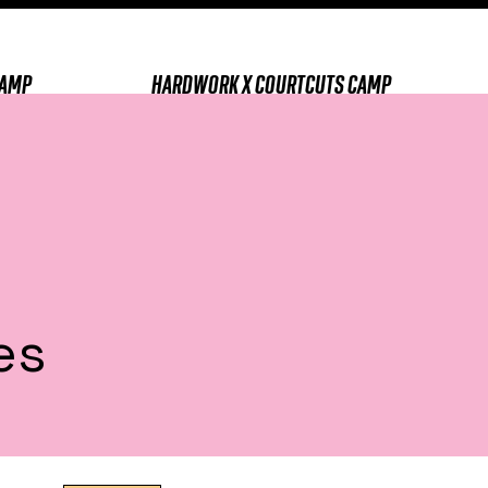
CAMP
HARDWORK X COURTCUTS CAMP
es