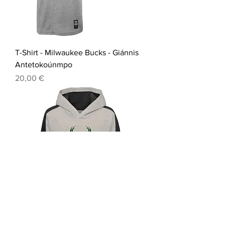
T-Shirt - Milwaukee Bucks - Giánnis
Antetokoúnmpo
Prix
20,00 €