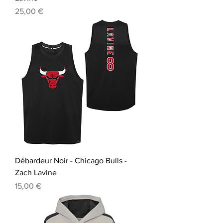
Prix
25,00 €
Débardeur Noir - Chicago Bulls -
Zach Lavine
Prix
15,00 €