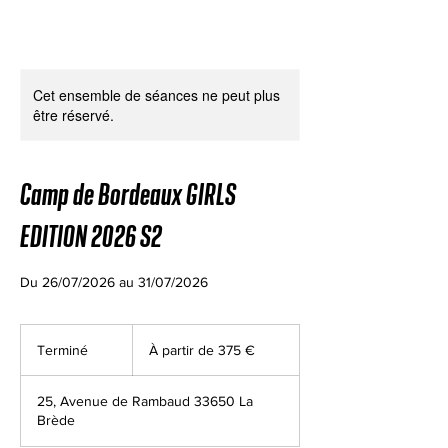
Cet ensemble de séances ne peut plus
être réservé.
Camp de Bordeaux GIRLS
EDITION 2026 S2
Du 26/07/2026 au 31/07/2026
À
partir
Terminé
T
À partir de 375 €
de
375
e
euros
r
25, Avenue de Rambaud 33650 La
m
Brède
i
n