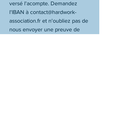
versé l'acompte. Demandez
l
'IBAN à
contact@hardwork-
association.fr
et n'oubliez pas de
nous envoyer une preuve de
virement par mail.
⚠️⚠️NOUS N'ACCEPTONS
PLUS LES CHÈQUES
BANCAIRES!
L
'intégralité du paiement devra nous
être parvenue avant le début du
stage ou camp.